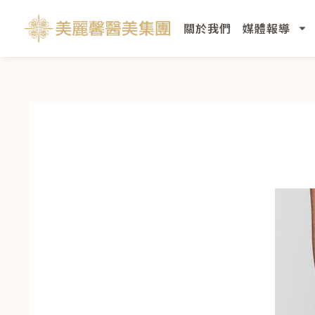
跳
至
關於我們
媒體報導
主
要
內
容