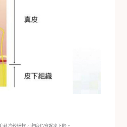
之毛髮將較細軟，密度也會逐次下降。