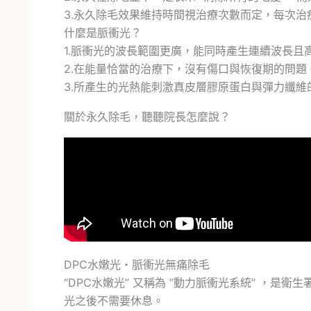
3.永久除毛效果維持時間視治療次數而定，每次治療
什麼是脈衝光？
1.脈衝光的波長範圍更廣，能同時產生連續波長且
2.在能量恰當的治療下，沒有傷口與恢復期的問題
3.所產生的光熱能刺激真皮層膠原蛋白與彈力纖
關於永久除毛，聽聽院長怎麼說？
DPC水嫩光・脈衝光無痛除毛
“DPC水嫩光” 又稱為 ”動力脈衝光系統“ 
光之後不需要休息。