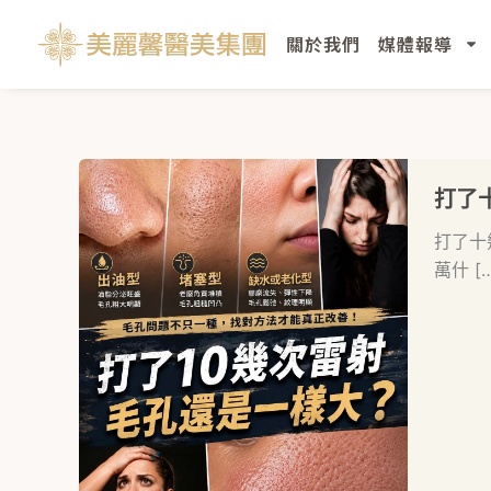
跳
至
關於我們
媒體報導
主
要
內
容
打了
打了十
萬什 […