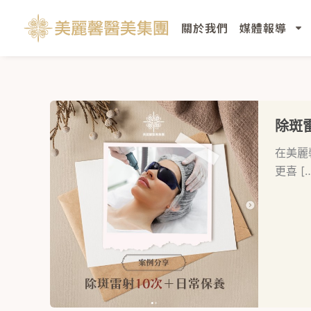
跳
至
關於我們
媒體報導
主
要
內
容
除斑
在美麗
更喜 […