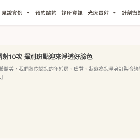
見證實例
預約諮詢
診所資訊
光療雷射
針劑微
雷射10次 揮別斑點迎來淨透好臉色
馨醫美，我們將依據您的年齡層、膚質、狀態為您量身訂製合適
]